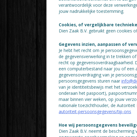
verantwoordelijk voor deze verwerking
jouw nadrukkelijke toestemming.
Cookies, of vergelijkbare technieke
Dien Zaak B.V. gebruikt geen cookies of
Gegevens inzien, aanpassen of ver
Je hebt het recht om je persoonsgegeve
de gegevensverwerking in te trekken o
recht op gegevensoverdraagbaarheid. D
een computerbestand naar jou of een an
gegevensoverdraging van je persoonsge
persoonsgegevens sturen naar
info@di
van je identiteitsbewijs met het verz
onderaan het paspoort), paspoortnumme
maar binnen vier weken, op jouw verzoek
nationale toezichthouder, de Autoritei
autoriteit-persoonsgegevens/tip-ons
Hoe wij persoonsgegevens beveilig
Dien Zaak B.V. neemt de bescherming 