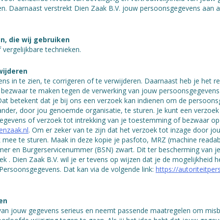
en. Daarnaast verstrekt Dien Zaak B.V. jouw persoonsgegevens aan an
n, die wij gebruiken
 vergelijkbare technieken.
wijderen
ns in te zien, te corrigeren of te verwijderen. Daarnaast heb je het
f bezwaar te maken tegen de verwerking van jouw persoonsgegevens 
at betekent dat je bij ons een verzoek kan indienen om de persoonsg
der, door jou genoemde organisatie, te sturen. Je kunt een verzoek to
gevens of verzoek tot intrekking van je toestemming of bezwaar op
enzaak.nl
. Om er zeker van te zijn dat het verzoek tot inzage door jo
oek mee te sturen. Maak in deze kopie je pasfoto, MRZ (machine read
r en Burgerservicenummer (BSN) zwart. Dit ter bescherming van je 
 . Dien Zaak B.V. wil je er tevens op wijzen dat je de mogelijkheid he
t Persoonsgegevens. Dat kan via de volgende link:
https://autoriteitp
en
van jouw gegevens serieus en neemt passende maatregelen om misbr