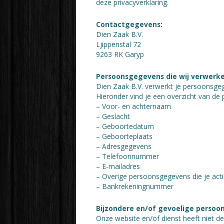
deze privacyverklaring.
Contactgegevens:
Dien Zaak B.V.
Ljippenstal 72
9263 RK Garyp
Persoonsgegevens die wij verwerk
Dien Zaak B.V. verwerkt je persoonsge
Hieronder vind je een overzicht van de
– Voor- en achternaam
– Geslacht
– Geboortedatum
– Geboorteplaats
– Adresgegevens
– Telefoonnummer
– E-mailadres
– Overige persoonsgegevens die je acti
– Bankrekeningnummer
Bijzondere en/of gevoelige persoo
Onze website en/of dienst heeft niet d