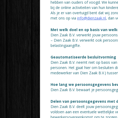
hebben van ouders of voogd. We kunnen 
bij de online activiteiten van hun kin
Als je er van overtuigd bent dat wij 
met ons op via
info@dienzaak.nl
, dan v
Met welk doel en op basis van wel
Dien Zaak B.V. verwerkt jouw persoon
– Dien Zaak B.V. verwerkt ook persoonsg
belastingaangifte.
Geautomatiseerde besluitvorming
Dien Zaak B.V. neemt niet op basis van
personen. Het gaat hier om besluiten
medewerker van Dien Zaak B.V.) tussen 
Hoe lang we persoonsgegevens be
Dien Zaak B.V. bewaart je persoonsgege
Delen van persoonsgegevens met 
Dien Zaak B.V. deelt jouw persoonsgege
voldoen aan een eventuele wettelijke ve
bewerkersovereenkomst om te zorgen voo