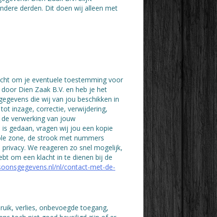
dere derden. Dit doen wij alleen met
 recht om je eventuele toestemming voor
door Dien Zaak B.V. en heb je het
egevens die wij van jou beschikken in
t inzage, correctie, verwijdering,
 de verwerking van jouw
u is gedaan, vragen wij jou een kopie
able zone, de strook met nummers
privacy. We reageren zo snel mogelijk,
bt om een klacht in te dienen bij de
ersoonsgegevens.nl/nl/contact-met-de-
uik, verlies, onbevoegde toegang,