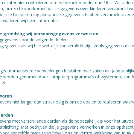
echter niet controleren of een bezoeker ouder dan 16 is. Wij raden
deren, om zo te voorkomen dat er gegevens over kinderen verzameld 
zonder die toestemming persoonlijke gegevens hebben verzameld over 
erwijderen wij deze informatie.
ke grondslag wij persoonsgegevens verwerken
sgegevens voor de volgende doelen:
egevens als wij hier wettelijk toe verplicht zijn, zoals gegevens die
 geautomatiseerde verwerkingen besluiten over zaken die (aanzienli
 die worden genomen door computerprogramma’s of -systemen, zonde
zit.
waren
vens niet langer dan strikt nodig is om de doelen te realiseren waa
derden
vens met verschillende derden als dit noodzakelijk is voor het uit
rplichting. Met bedrijven die je gegevens verwerken in onze opdracht,
r eenzelfde niveau van beveiliging en vertrouwelijkheid van jouw ge